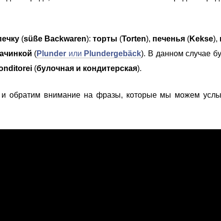
печку
(
süße Backwaren
):
торты
(
Torten
),
печенья
(
Kekse
),
начинкой
(
Plunder
или
Plundergebäck
). В данном случае б
onditorei
(
булочная и кондитерская
).
 и обратим внимание на фразы, которые мы можем усл