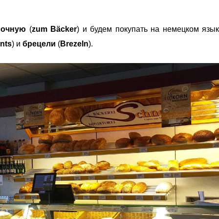
очную
(
zum Bäcker
) и будем покупать на немецком язы
nts
) и
брецели
(
Brezeln
).