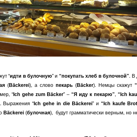
ут “
идти в булочную
” и
“покупать хлеб в булочной”
. В
ая
(
Bäckerei
), а слово
пекарь
(
Bäcker
). Немцы скажут
мер, “
Ich gehe zum Bäcker
” –
“Я иду к пекарю”
,
“Ich kau
. Выражения
“
Ich gehe in die Bäckerei
” и
“Ich kaufe Brot
го
Bäckerei
(
булочная
),
будут грамматически верным, но 