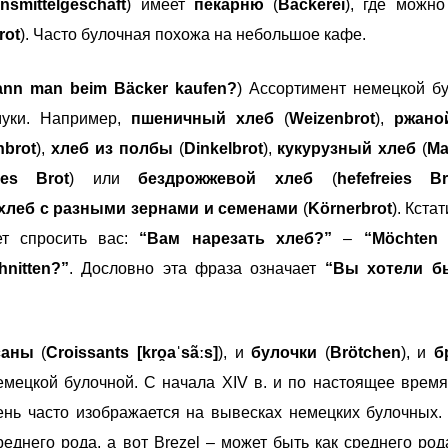
nsmittelgeschäft
) имеет
пекарню
(
Bäckerei
), где можно
rot
). Часто булочная похожа на небольшое кафе.
ann man beim Bäcker kaufen?
) Ассортимент немецкой б
муки. Например,
пшеничный хлеб
(
Weizenbrot
),
ржано
hbrot
),
хлеб из полбы
(
Dinkelbrot
),
кукурузный хлеб
(
Ma
eies Brot
) или
бездрожжевой хлеб
(
hefefreies Br
хлеб с разными зернами и семенами
(
Körnerbrot
). Кстат
ет спросить вас:
“Вам нарезать хлеб?”
–
“Möchten 
nitten?”
. Дословно эта фраза означает
“Вы хотели б
саны
(
Croissants [kro̯aˈsãːs]
), и
булочки
(
Brötchen
), и
б
емецкой булочной. С начала XIV в. и по настоящее врем
нь часто изображается на вывесках немецких булочных. 
реднего рода, а вот Brezel – может быть как среднего рода