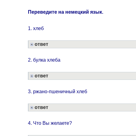
Переведите на немецкий язык.
1. хлеб
ответ
2. булка хлеба
ответ
3. ржано-пшеничный хлеб
ответ
4. Что Вы желаете?