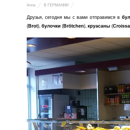
Anna
В ГЕРМАНИИ
Друзья, сегодня мы с вами отправимся в
бул
(
Brot
),
булочки
(
Brötchen
),
круасаны
(
Croissa