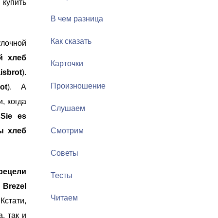
 купить
В чем разница
Как сказать
улочной
й хлеб
Карточки
isbrot
).
Произношение
ot
). А
и, когда
Слушаем
Sie es
ы хлеб
Смотрим
Советы
рецели
Тесты
я
Brezel
Читаем
Кстати,
, так и