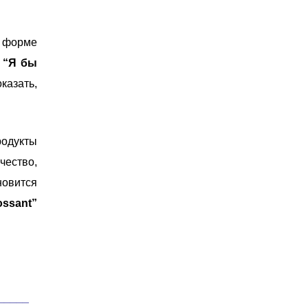
в форме
–
“Я бы
казать,
родукты
чество,
новится
ossant”
_____