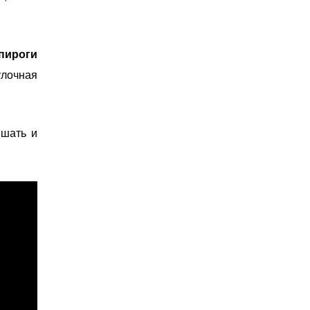
пироги
улочная
ышать и