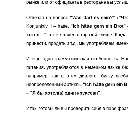
рынке или от официанта в ресторане вы услыш
Отвечая на вопрос
“Was darf es sein?”
(
“Чт
Konjunktiv II – hätte.
“Ich hätte gern ein Brot”
хотел…”
тоже является фразой-клише. Когда м
принести, продать и т.д., мы употребляем именн
И еще одна грамматическая особенность. Нам
питания, употребляются в немецком языке без
например, как в этом диалоге “булку хлеба
неопределенный артикль.
“Ich hätte gern ein B
–
“Я бы хотел(а) один круассан”.
Итак, готовы ли вы проверить себя в паре фра
_______________________________________