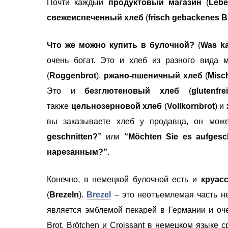
Почти каждый
продуктовый магазин
(
Lebe
свежеиспеченный хлеб
(
frisch gebackenes B
Что же можно купить в булочной?
(
Was k
очень богат. Это и хлеб из разного вида 
(
Roggenbrot
),
ржано-пшеничный хлеб
(
Misc
Это и
безглютеновый хлеб
(
glutenfr
также
цельнозерновой хлеб
(
Vollkornbrot
) и
вы заказываете хлеб у продавца, он мож
geschnitten?”
или
“Möchten Sie es aufgesch
нарезанным?”
.
Конечно, в немецкой булочной есть и
круаc
(
Brezeln
).
Brezel
– это неотъемлемая часть н
является эмблемой пекарей в Германии и оче
Brot, Brötchen и Croissant в немецком языке с