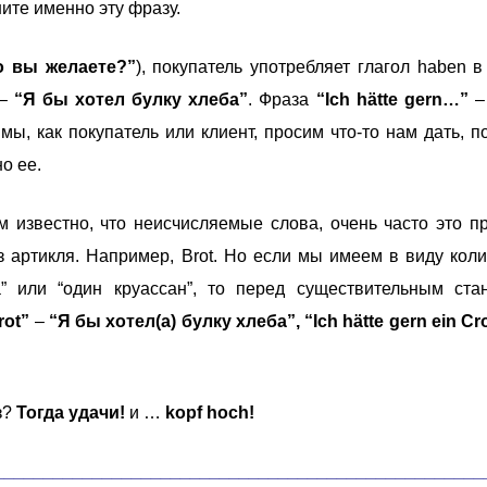
ите именно эту фразу.
о вы желаете?”
), покупатель употребляет глагол haben 
–
“Я бы хотел булку хлеба”
. Фраза
“Ich hätte gern…”
ы, как покупатель или клиент, просим что-то нам дать, по
о ее.
 известно, что неисчисляемые слова, очень часто это п
 артикля. Например, Brot. Но если мы имеем в виду коли
” или “один круассан”, то перед существительным ста
rot”
–
“Я бы хотел(а) булку хлеба”, “Ich hätte gern ein Cr
з?
Тогда удачи!
и …
kopf hoch!
__________________________________________________