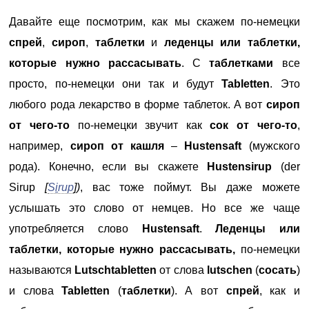
Давайте еще посмотрим, как мы скажем по-немецки
спрей
,
сироп
,
таблетки
и
леденцы или таблетки,
которые нужно рассасывать
. С
таблетками
все
просто, по-немецки они так и будут
Tabletten
. Это
любого рода лекарство в форме таблеток. А вот
сироп
от чего-то
по-немецки звучит как
сок от чего-то
,
например,
сироп от кашля
–
Hustensaft
(мужского
рода). Конечно, если вы скажете
Hustensirup
(der
Sirup
[
S
i
rup
])
, вас тоже поймут. Вы даже можете
услышать это слово от немцев. Но все же чаще
употребляется слово
Hustensaft
.
Леденцы или
таблетки, которые нужно рассасывать,
по-немецки
называются
Lutschtabletten
от слова
lutschen
(
сосать
)
и слова
Tabletten
(
таблетки
). А вот
спрей
, как и