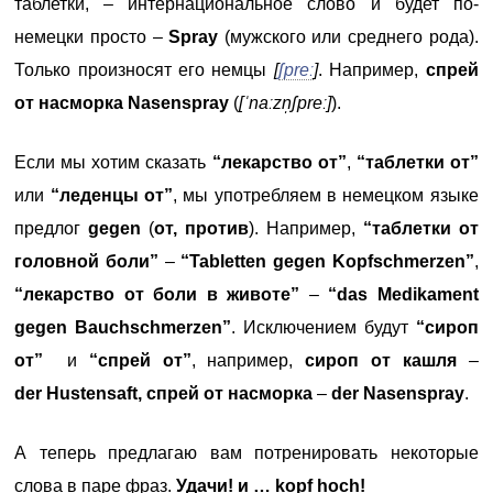
таблетки, – интернациональное слово и будет по-
немецки просто –
Spray
(мужского или среднего рода).
Только произносят его немцы
[
ʃpreː
]
. Например,
спрей
от насморка
Nasenspray
(
[ˈnaːzn̩ʃpreː]
).
Если мы хотим сказать
“лекарство от”
,
“таблетки от”
или
“леденцы от”
, мы употребляем в немецком языке
предлог
gegen
(
от, против
). Например,
“таблетки от
головной боли”
–
“Tabletten gegen Kopfschmerzen”
,
“лекарство от боли в животе”
–
“das Medikament
gegen Bauchschmerzen”
. Исключением будут
“сироп
от”
и
“спрей от”
, например,
сироп от кашля
–
der
Hustensaft, спрей от насморка
–
der Nasenspray
.
А теперь предлагаю вам потренировать некоторые
слова в паре фраз.
Удачи! и … kopf hoch!