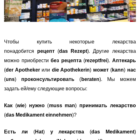
Чтобы купить некоторые лекарства
понадобится
рецепт
(
das
Rezept
). Другие лекарства
можно приобрести
без рецепта
(
rezeptfrei
).
Аптекарь
(
der Apotheker
или
die Apothekerin
)
может
(
kann
)
нас
(
uns
)
проконсультировать
(
beraten
). Мы можем
задать ей/ему следующие вопросы:
Как
(
wie
)
нужно
(
muss man
)
принимать лекарство
(
das Medikament einnehmen
)?
Есть ли
(
Hat
)
у лекарства
(
das Medikament
)