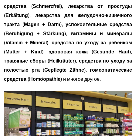
средства
(
Schmerzfrei
),
лекарства от простуды
(
Erkältung
),
лекарства для желудочно-кишечного
тракта
(
Magen + Darm
),
успокоительные средства
(
Beruhigung + Stärkung
),
витамины и минералы
(
Vitamin + Mineral
),
средства по уходу за ребенком
(
Mutter + Kind
),
здоровая кожа
(
Gesunde Haut
),
травяные сборы
(
Heilkräuter
),
средства по уходу за
полостью рта
(
Gepflegte Zähne
),
гомеопатические
средства
(
Homöopathie
) и многое другое.