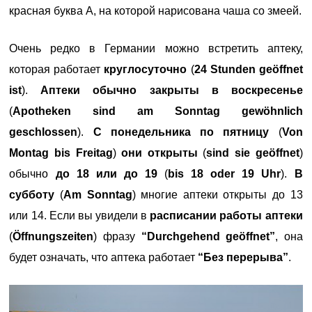
красная буква А, на которой нарисована чаша со змеей.
Очень редко в Германии можно встретить аптеку,
которая работает
круглосуточно
(
24 Stunden geöffnet
ist
).
Аптеки обычно закрыты в воскресенье
(
Apotheken sind am Sonntag gewöhnlich
geschlossen
).
C понедельника по пятницу
(
Von
Montag bis Freitag
)
они открыты
(
sind sie geöffnet
)
обычно
до 18 или до 19
(
bis 18 oder 19 Uhr
).
В
субботу
(
Am Sonntag
) многие аптеки открыты до 13
или 14. Если вы увидели в
расписании работы аптеки
(
Öffnungszeiten
) фразу
“Durchgehend geöffnet”
, она
будет означать, что аптека работает
“Без перерыва”
.