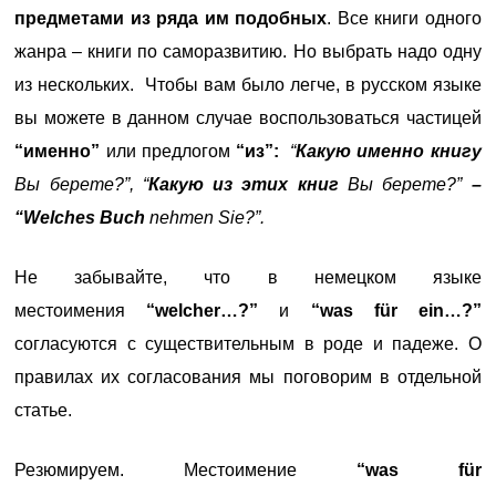
предметами из ряда им подобных
. Все книги одного
жанра – книги по саморазвитию. Но выбрать надо одну
из нескольких. Чтобы вам было легче, в русском языке
вы можете в данном случае воспользоваться частицей
“именно”
или предлогом
“из”:
“
Какую именно книгу
Вы берете?”, “
Какую из этих книг
Вы берете?”
–
“Welches Buch
nehmen Sie?”.
Не забывайте, что в немецком языке
местоимения
“welcher…?”
и
“was für ein…?”
согласуются с существительным в роде и падеже. О
правилах их согласования мы поговорим в отдельной
статье.
Резюмируем. Местоимение
“was für