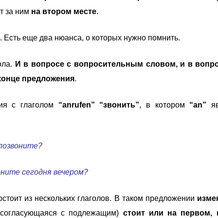
т за ним
на втором месте
.
. Есть еще два нюанса, о которых нужно помнить.
ола.
И в вопросе с вопросительным словом, и в вопро
конце предложения
.
ия с глаголом
“anrufen”
“звонить”
, в котором
“an”
яв
 позвоните?
оните сегодня вечером?
остоит из нескольких глаголов. В таком предложении
изме
 согласующаяся с подлежащим)
стоит или на первом, 