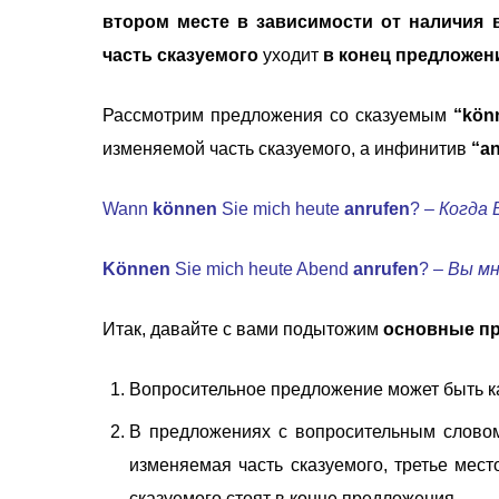
втором месте в зависимости от наличия 
часть сказуемого
уходит
в конец предложен
Рассмотрим предложения со сказуемым
“kön
изменяемой часть сказуемого, а инфинитив
“an
Wann
können
Sie mich heute
anrufen
? –
Когда 
Können
Sie mich heute Abend
anrufen
? –
Вы м
Итак, давайте с вами подытожим
основные п
Вопросительное предложение может быть как
В предложениях с вопросительным словом
изменяемая часть сказуемого, третье мес
сказуемого стоят в конце предложения.