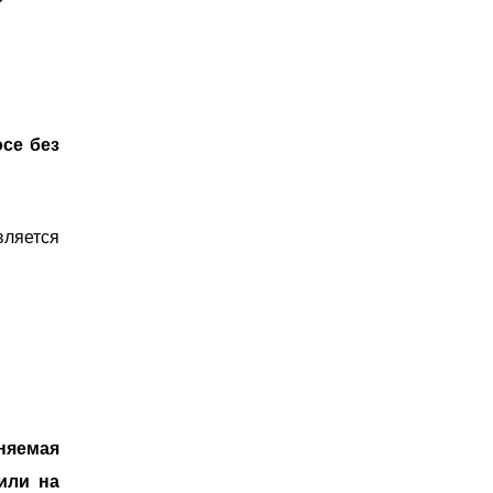
се без
ляется
няемая
или на