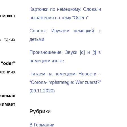
Карточки по немецкому: Слова и
о может
выражения на тему “Ostern”
Советы: Изучаем немецкий с
детьми
 таких
Произношение: Звуки [d] и [t] в
немецком языке
,
“oder”
ожениях
Читаем на немецком: Новости –
“Corona-Impfstrategie: Wer zuerst?”
(09.11.2020)
няемая
нимает
Рубрики
В Германии