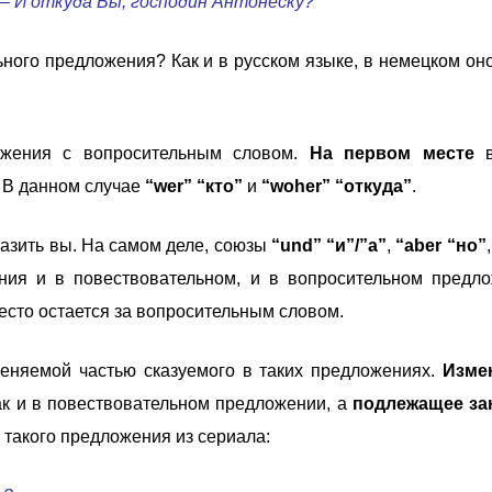
– И откуда Вы, господин Антонеску?
ного предложения? Как и в русском языке, в немецком он
жения с вопросительным словом.
На первом месте
в
. В данном случае
“wer” “кто”
и
“woher”
“откуда”
.
разить вы. На самом деле, союзы
“und” “и”/”а”
,
“aber “но”
ния и в повествовательном, и в вопросительном предл
есто остается за вопросительным словом.
еняемой частью сказуемого в таких предложениях.
Изме
как и в повествовательном предложении, а
подлежащее за
 такого предложения из сериала: