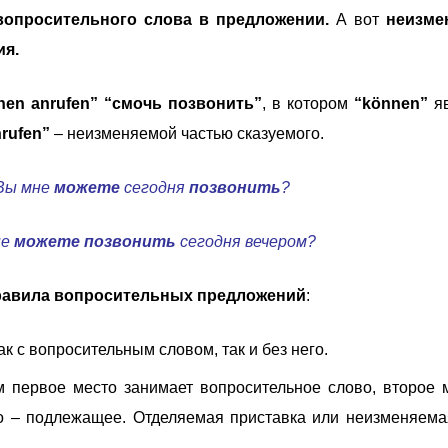
вопросительного слова в предложении.
А вот
неизме
ия.
nen anrufen”
“смочь позвонить”
, в котором
“können”
яв
rufen”
– неизменяемой частью сказуемого.
Вы мне
можете
сегодня
позвонить
?
не
можете
позвонить
сегодня вечером?
равила вопросительных предложений
:
 с вопросительным словом, так и без него.
 первое место занимает вопросительное слово, второе 
то – подлежащее. Отделяемая приставка или неизменяема