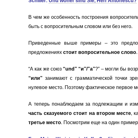
Schiller:
Und woher sind Sie, Herr Antonescu?
В чем же особенность построения вопроситель
быть с вопросительным словом или без него.
Приведенные выше примеры – это предло
предложениях
стоит вопросительное слово
“А как же союз
“und” “и”/”а”
?” – могли бы воз
“или”
занимают с грамматической точки зре
нулевое место. Поэтому фактическое первое м
А теперь понаблюдаем за подлежащим и изм
часть сказуемого стоит на втором месте
, 
третье место
. Посмотрим еще на один пример