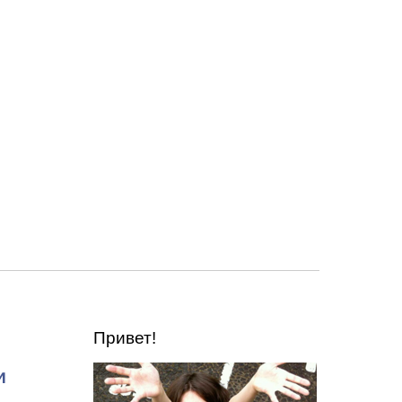
Привет!
и