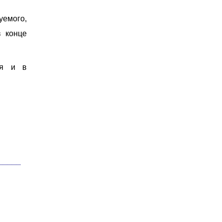
емого,
в конце
ия и в
_____