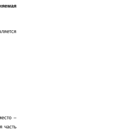
няемая
ляется
место –
я часть