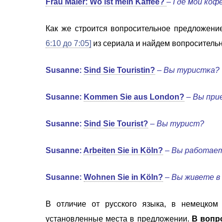
Frau Maier: Wo ist mein Kaffee?
–
Где мой коф
Как же строится вопросительное предложени
6:10 до 7:05]
из сериала и найдем вопроситель
Susanne:
Sind Sie Touristin?
–
Вы туристка?
Susanne:
Kommen Sie aus London?
–
Вы при
Susanne:
Sind Sie Tourist?
–
Вы турист?
Susanne:
Arbeiten Sie in Köln?
–
Вы работает
Susanne:
Wohnen Sie in Köln?
–
Вы живете в
В отличие от русского языка, в немецком
установленные места в предложении.
В вопр