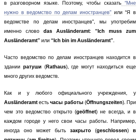
в разговорном языке. Поэтому, чтобы сказать
“Мне
нужно в ведомство по делам иностранцев”
или “Я в
ведомстве по делам иностранцев”, мы употребим
именно слово
das Ausländeramt
:
“Ich muss zum
Ausländeramt”
или
“Ich bin im Ausländeramt”
.
Часто ведомство по делам иностранцев находится в
здании
ратуши
(
Rathaus
), где могут находиться еще
много других ведомств.
Как и у любого официального учреждения, у
Ausländeramt
есть
часы работы
(
Öffnungszeiten
). При
чем это ведомство открыто (
geöffnet
) не всегда, и в
каждом городе у него свои часы работы. Например,
иногда оно может быть
закрыто
(
geschlossen
)
в
пятницу
(
am Freitag
). Поэтому уточните перед своим