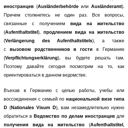
иностранцев
(
Ausländerbehörde
или
Ausländeramt
).
Причем столкнетесь не один раз. Все вопросы,
связанные с получением
вида на жительство
(
Aufenthaltstitel
),
продлением вида на жительство
(
Verlängerung des Aufenthaltstitels
), а также
c
вызовом родственников в гости
в Германию
(
Verpflichtungserklärung
), вы будете решать там.
Поэтому давайте сегодня посмотрим на то, как
ориентироваться в данном ведомстве.
Въехав в Германию с целью работы, учебы или
воссоединения с семьей по
национальной визе типа
D
(
Nationales Visum D
), вам незамедлительно нужно
обратиться в
Ведомство по делам иностранцев
для
получения вида на жительство
(
Aufenthaltstitel,