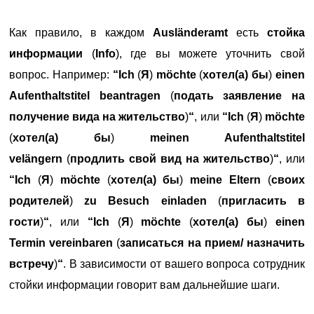
Как правило, в каждом
Ausländeramt
есть
стойка
информации
(
Info
), где вы можете уточнить свой
вопрос. Например:
“Ich
(
Я
)
möchte
(
хотел(а) бы
)
einen
Aufenthaltstitel beantragen
(
подать заявление на
получение вида на жительство
)
“
, или
“Ich
(
Я
)
möchte
(
хотел(а) бы
)
meinen Aufenthaltstitel
velängern
(
продлить свой вид на жительство
)
“
, или
“Ich
(
Я
)
möchte
(
хотел(а) бы
)
meine Eltern
(
своих
родителей
)
zu Besuch einladen
(
пригласить в
гости
)
“
, или
“Ich
(
Я
)
möchte
(
хотел(а) бы
)
einen
Termin vereinbaren
(
записаться на прием/ назначить
встречу
)
“
. В зависимости от вашего вопроса сотрудник
стойки информации говорит вам дальнейшие шаги.